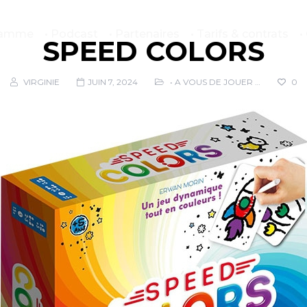
gramme
• Podcast
• Partenaires
• Tarifs & contrats
•
SPEED COLORS
VIRGINIE
JUIN 7, 2024
• A VOUS DE JOUER …
0