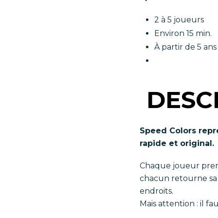
2 à 5 joueurs
Environ 15 min.
À partir de 5 ans
DESC
Speed Colors
repre
rapide et original.
Chaque joueur prend
chacun retourne sa 
endroits.
Mais attention : il f