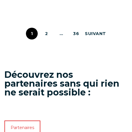
« passeurs de lien », une initiative pour
luter contre l’isolement des séniors.
1
2
…
36
SUIVANT
Découvrez nos
partenaires sans qui rien
ne serait possible :
Partenaires