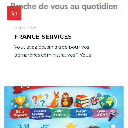
MAI 22, 2026
FRANCE SERVICES
Vous avez besoin d’aide pour vos
démarches administratives ? Vous
rencontrez des difficultés avec internet ?
Les espaces France Services sont là pour
vous accompagner. RSA, prime d’activité,
allocation logement ou familiale, permis de
conduire, carte grise… France Services vous
accompagne dans l’ensemble de vos
démarches administratives du quotidien
quel que soit l’endroit où vous […]