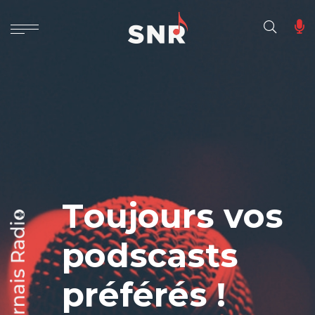
T
o
u
j
o
u
r
s
v
o
s
p
o
d
s
c
a
s
t
s
p
r
é
f
é
r
é
s
!