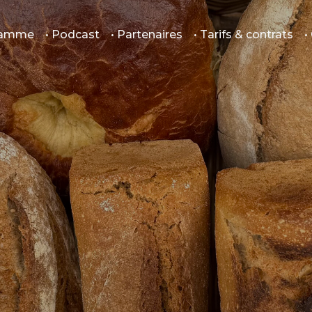
gramme
• Podcast
• Partenaires
• Tarifs & contrats
•