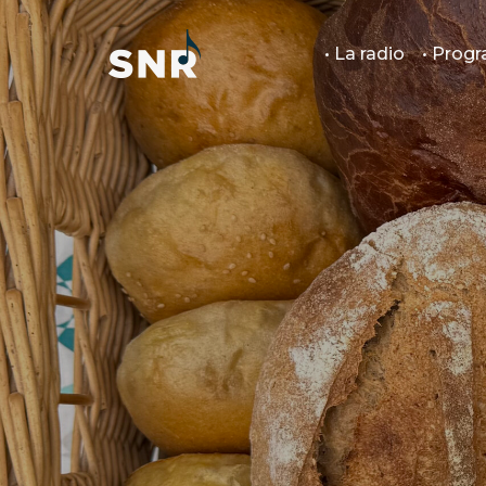
• La radio
• Pro